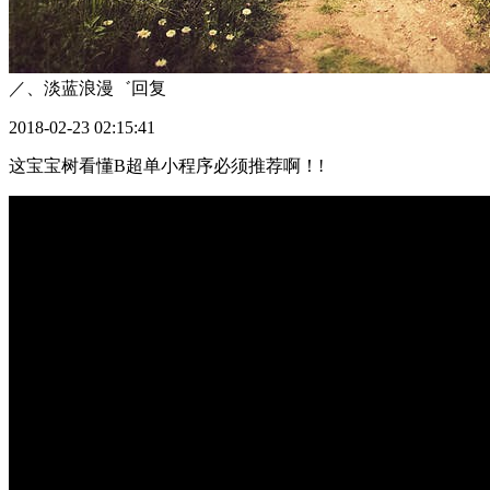
／、淡蓝浪漫゛
回复
2018-02-23 02:15:41
这宝宝树看懂B超单小程序必须推荐啊！!