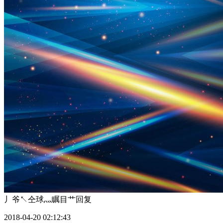
丿爷↖仝球灬瞩目艹
回复
2018-04-20 02:12:43