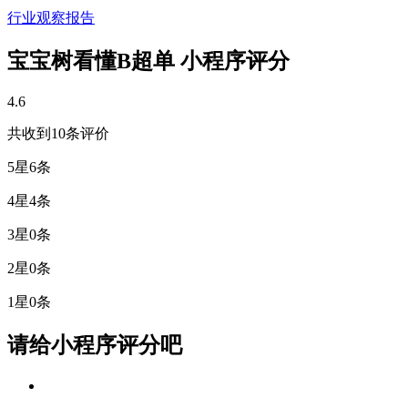
行业观察报告
宝宝树看懂B超单 小程序评分
4.6
共收到10条评价
5星
6条
4星
4条
3星
0条
2星
0条
1星
0条
请给小程序评分吧