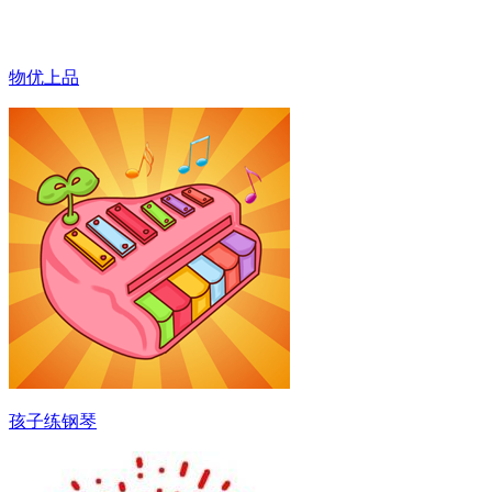
物优上品
孩子练钢琴