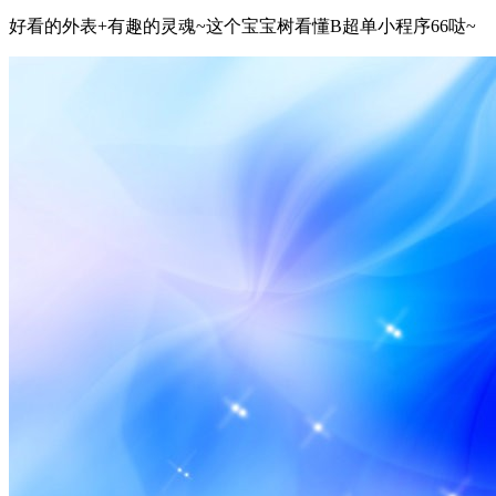
好看的外表+有趣的灵魂~这个宝宝树看懂B超单小程序66哒~