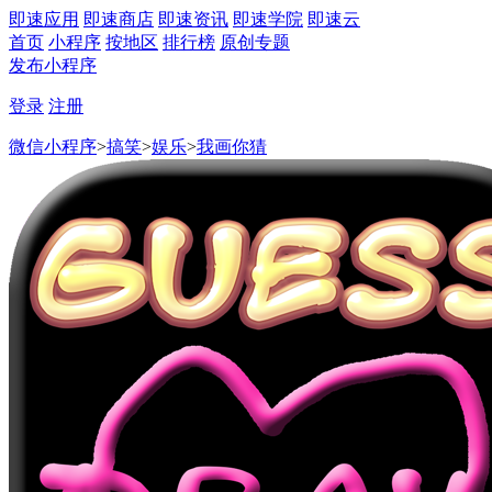
即速应用
即速商店
即速资讯
即速学院
即速云
首页
小程序
按地区
排行榜
原创专题
发布小程序
登录
注册
微信小程序
>
搞笑
>
娱乐
>
我画你猜