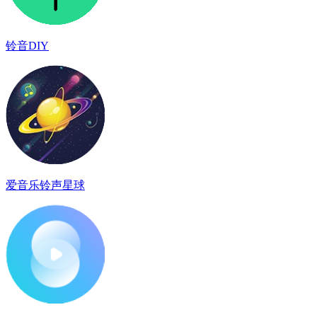
铃音DIY
爱音乐铃声星球