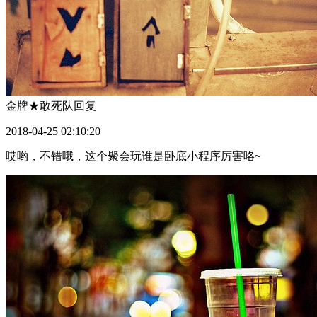
金牌★敢死队
回复
2018-04-25 02:10:20
哎哟，不错哦，这个聚会玩谁是卧底小程序厉害咯~