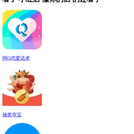
阿Q恋爱话术
抽奖夺宝