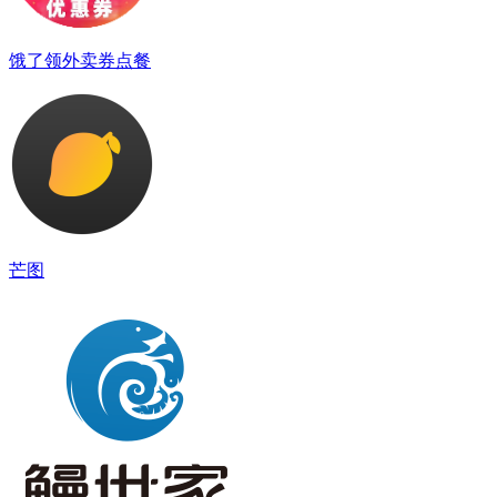
饿了领外卖券点餐
芒图