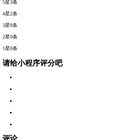
5星
3条
4星
2条
3星
0条
2星
0条
1星
0条
请给小程序评分吧
评论