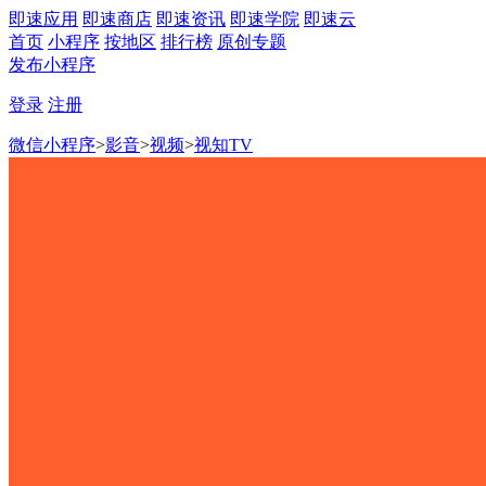
即速应用
即速商店
即速资讯
即速学院
即速云
首页
小程序
按地区
排行榜
原创专题
发布小程序
登录
注册
微信小程序
>
影音
>
视频
>
视知TV