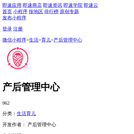
即速应用
即速商店
即速资讯
即速学院
即速云
首页
小程序
按地区
排行榜
原创专题
发布小程序
登录
注册
微信小程序
>
生活
>
育儿
>
产后管理中心
产后管理中心
962
分类：
生活
育儿
开发作者： 产后管理中心