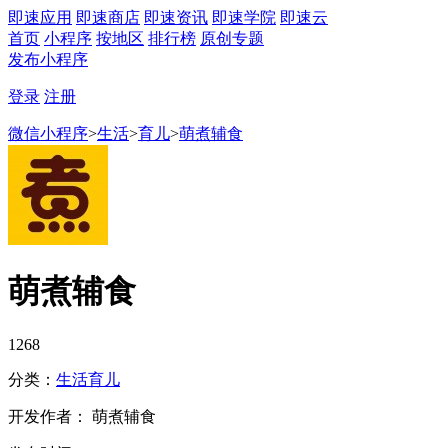
即速应用
即速商店
即速资讯
即速学院
即速云
首页
小程序
按地区
排行榜
原创专题
发布小程序
登录
注册
微信小程序
>
生活
>
育儿
>
萌煮辅食
萌煮辅食
1268
分类：
生活
育儿
开发作者： 萌煮辅食