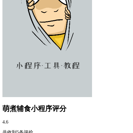
萌煮辅食小程序评分
4.6
共收到
5
条评价