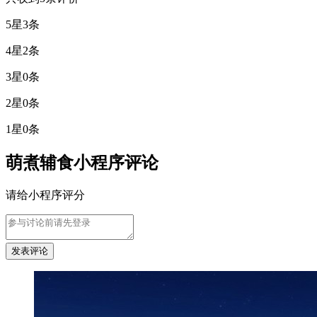
5星
3条
4星
2条
3星
0条
2星
0条
1星
0条
萌煮辅食小程序评论
请给小程序评分
发表评论