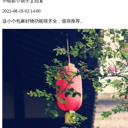
※暗影☆猎手ま
回复
2022-08-18 02:14:00
这小小包麻好物功能很齐全，值得推荐。