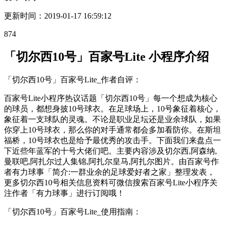
更新时间：
2019-01-17 16:59:12
874
「切尔西10号」百家号Lite 小程序介绍
「切尔西10号」百家号Lite_作者自评：
百家号Lite小程序热议话题「切尔西10号」每一个想成为核心
的球员，都想身披10号球衣。在足球场上，10号象征着核心，
象征着一支球队的灵魂。不论是职业足坛还是业余球队，如果
你穿上10号球衣，那么你的对手通常都会多加看防你。在斯坦
福桥，10号球衣也是给予最优秀的攻击手。下面我们来盘点一
下近些年蓝军的十号大佬们吧。主要内容涉及切尔西,阿森纳,
曼联吧,阿扎尔过人集锦,阿扎尔皇马,阿扎尔图片。由百家号作
者有力球事「简介:一群业余的足球爱好者之家」整理发表，
更多切尔西10号相关信息资料可微信搜索百家号Lite小程序关
注作者「有力球事」进行订阅哦！
「切尔西10号」百家号Lite_使用指南：