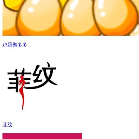
鸡蛋聚多多
菲纹