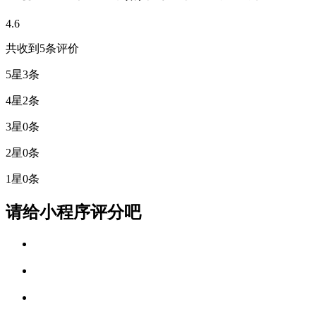
4.6
共收到5条评价
5星
3条
4星
2条
3星
0条
2星
0条
1星
0条
请给小程序评分吧