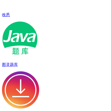
收悉
图灵题库