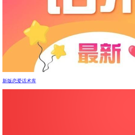
新版恋爱话术库