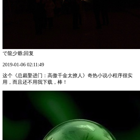
で龍少爺;
回复
2019-01-06 02:11:49
这个《总裁娶进门：高傲千金太撩人》奇热小说小程序很实
用，而且还不用我下载，棒！