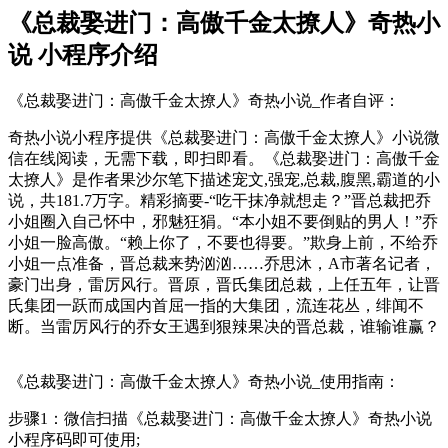
《总裁娶进门：高傲千金太撩人》奇热小
说 小程序介绍
《总裁娶进门：高傲千金太撩人》奇热小说_作者自评：
奇热小说小程序提供《总裁娶进门：高傲千金太撩人》小说微
信在线阅读，无需下载，即扫即看。《总裁娶进门：高傲千金
太撩人》是作者果沙尔笔下描述宠文,强宠,总裁,腹黑,霸道的小
说，共181.7万字。精彩摘要-“吃干抹净就想走？”晋总裁把乔
小姐圈入自己怀中，邪魅狂狷。“本小姐不要倒贴的男人！”乔
小姐一脸高傲。“赖上你了，不要也得要。”欺身上前，不给乔
小姐一点准备，晋总裁来势汹汹……乔思沐，A市著名记者，
豪门出身，雷厉风行。晋原，晋氏集团总裁，上任五年，让晋
氏集团一跃而成国内首屈一指的大集团，流连花丛，绯闻不
断。当雷厉风行的乔女王遇到狠辣果决的晋总裁，谁输谁赢？
《总裁娶进门：高傲千金太撩人》奇热小说_使用指南：
步骤1：微信扫描《总裁娶进门：高傲千金太撩人》奇热小说
小程序码即可使用;