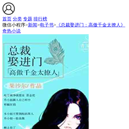
首页
分类
专题
排行榜
微信小程序>
新闻
>
电子书
>
《总裁娶进门：高傲千金太撩人》
奇热小说