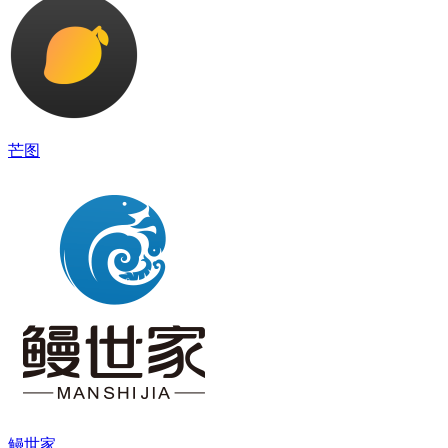
芒图
鳗世家