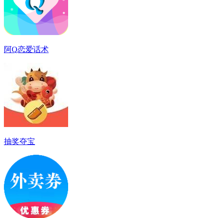
阿Q恋爱话术
抽奖夺宝