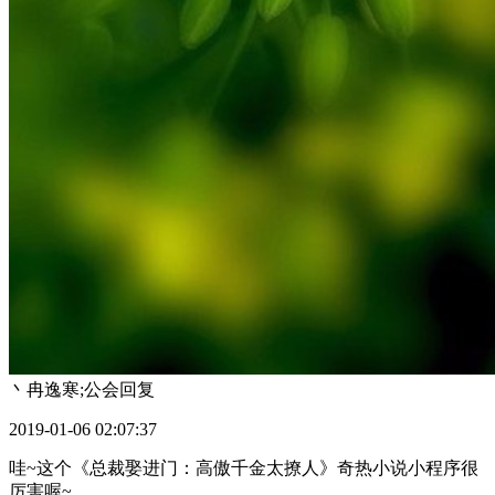
丶冉逸寒;公会
回复
2019-01-06 02:07:37
哇~这个《总裁娶进门：高傲千金太撩人》奇热小说小程序很
厉害喔~