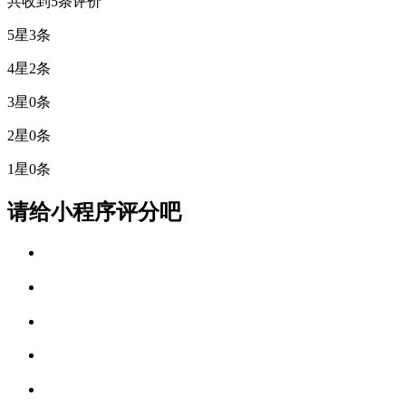
共收到5条评价
5星
3条
4星
2条
3星
0条
2星
0条
1星
0条
请给小程序评分吧