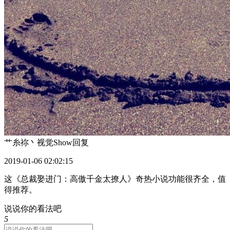
艹糸祢丶视觉Show
回复
2019-01-06 02:02:15
这《总裁娶进门：高傲千金太撩人》奇热小说功能很齐全，值
得推荐。
说说你的看法吧
5