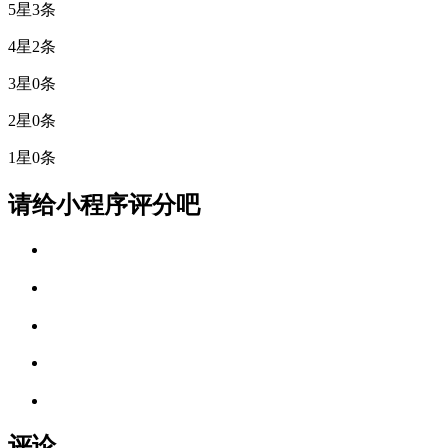
5星
3条
4星
2条
3星
0条
2星
0条
1星
0条
请给小程序评分吧
评论