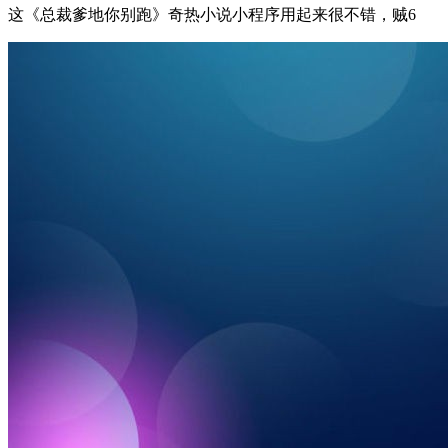
这《总裁爹地你别跑》奇热小说小程序用起来很不错，贼6