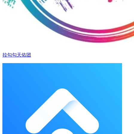
拉勾勾天佑团