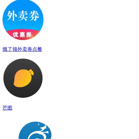
饿了领外卖券点餐
芒图