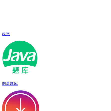
收悉
图灵题库