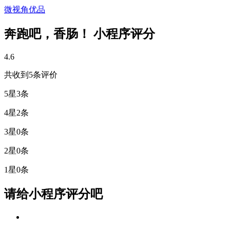
微视角优品
奔跑吧，香肠！ 小程序评分
4.6
共收到5条评价
5星
3条
4星
2条
3星
0条
2星
0条
1星
0条
请给小程序评分吧