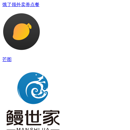
饿了领外卖券点餐
芒图