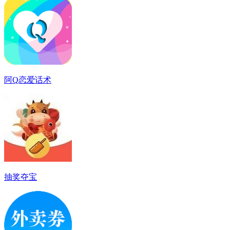
阿Q恋爱话术
抽奖夺宝