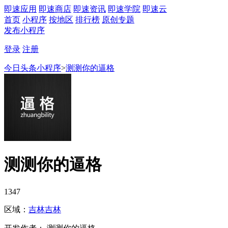
即速应用
即速商店
即速资讯
即速学院
即速云
首页
小程序
按地区
排行榜
原创专题
发布小程序
登录
注册
今日头条小程序
>
测测你的逼格
测测你的逼格
1347
区域：
吉林
吉林