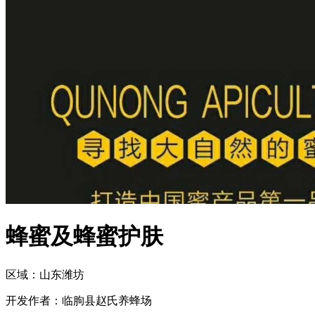
蜂蜜及蜂蜜护肤
区域：
山东
潍坊
开发作者：
临朐县赵氏养蜂场