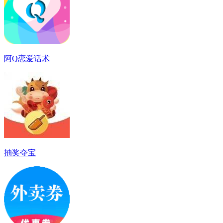
阿Q恋爱话术
抽奖夺宝