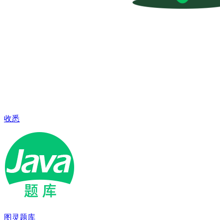
收悉
图灵题库