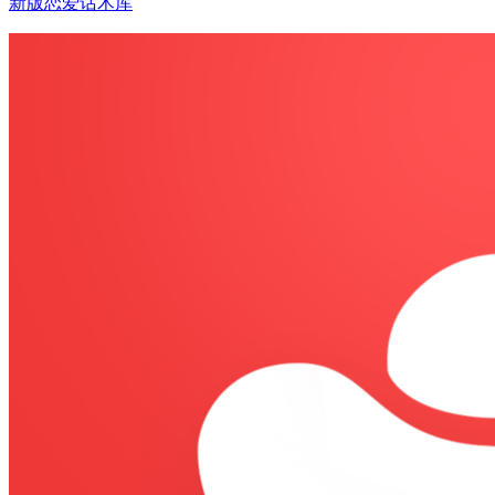
新版恋爱话术库