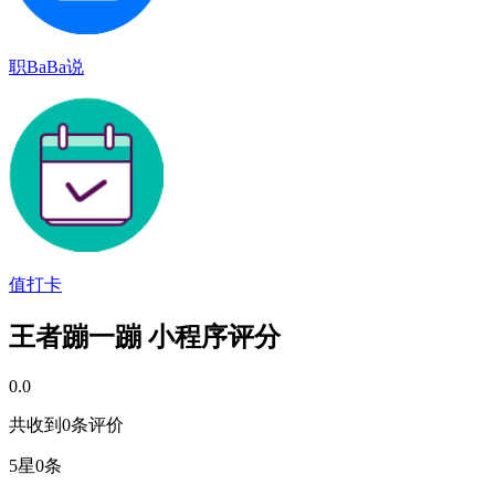
职BaBa说
值打卡
王者蹦一蹦 小程序评分
0.0
共收到0条评价
5星
0条