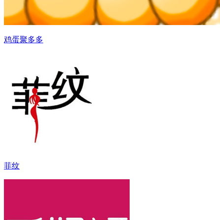
鸡蛋聚多多
菲纹