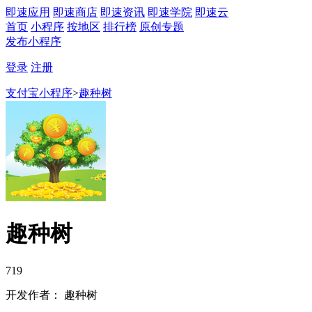
即速应用
即速商店
即速资讯
即速学院
即速云
首页
小程序
按地区
排行榜
原创专题
发布小程序
登录
注册
支付宝小程序
>
趣种树
趣种树
719
开发作者： 趣种树