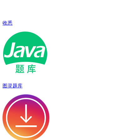
收悉
图灵题库