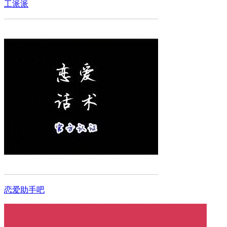
工派派
恋爱助手吧