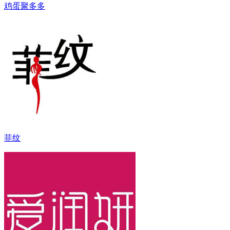
鸡蛋聚多多
菲纹