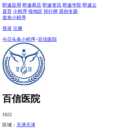
即速应用
即速商店
即速资讯
即速学院
即速云
首页
小程序
按地区
排行榜
原创专题
发布小程序
登录
注册
今日头条小程序
>
百信医院
百信医院
1022
区域：
天津
天津