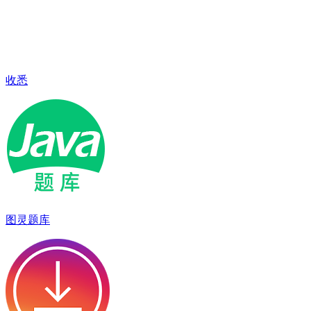
收悉
图灵题库