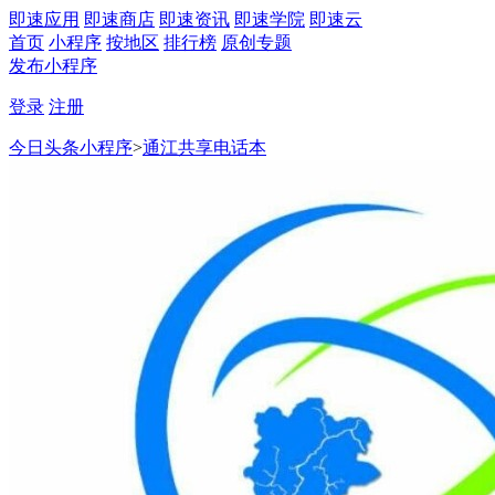
即速应用
即速商店
即速资讯
即速学院
即速云
首页
小程序
按地区
排行榜
原创专题
发布小程序
登录
注册
今日头条小程序
>
通江共享电话本