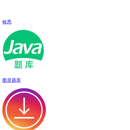
收悉
图灵题库