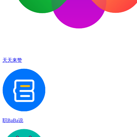
天天来赞
职BaBa说