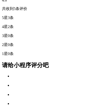
4.6
共收到5条评价
5星
3条
4星
2条
3星
0条
2星
0条
1星
0条
请给小程序评分吧