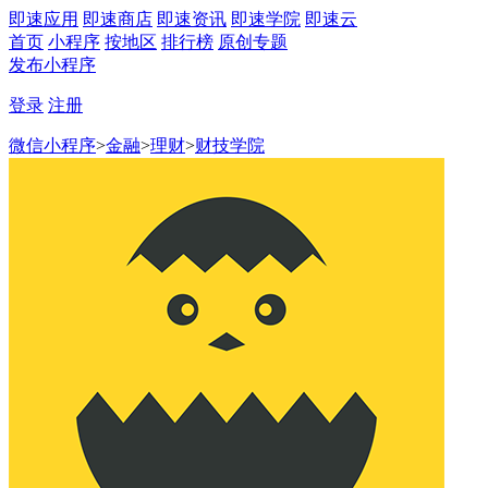
即速应用
即速商店
即速资讯
即速学院
即速云
首页
小程序
按地区
排行榜
原创专题
发布小程序
登录
注册
微信小程序
>
金融
>
理财
>
财技学院