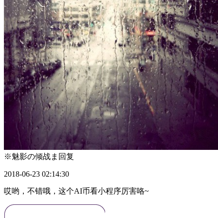
※魅影の倾战ま
回复
2018-06-23 02:14:30
哎哟，不错哦，这个AI币看小程序厉害咯~