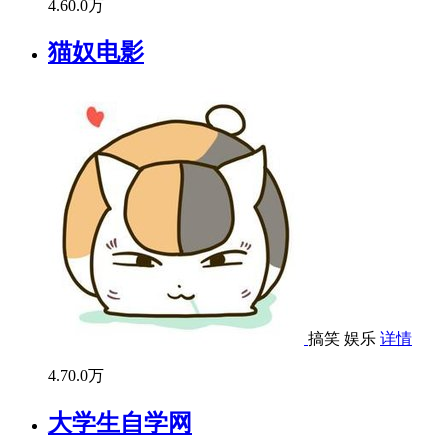
4.6
0.0万
猫奴电影
搞笑
娱乐
详情
4.7
0.0万
大学生自学网