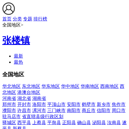
首页
分类
专题
排行榜
全国地区>
张楼镇
最新
最热
全国地区
华北地区
东北地区
华东地区
华中地区
华南地区
西南地区
西
北地区
港澳台地区
河南省
湖北省
湖南省
郑州市
开封市
洛阳市
平顶山市
安阳市
鹤壁市
新乡市
焦作市
濮阳市
许昌市
漯河市
三门峡市
南阳市
商丘市
信阳市
周口市
驻马店市
省直辖县级行政区划
驿城区
西平县
上蔡县
平舆县
正阳县
确山县
泌阳县
汝南县
遂
平县
新蔡县