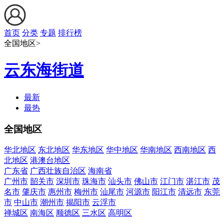
首页
分类
专题
排行榜
全国地区>
云东海街道
最新
最热
全国地区
华北地区
东北地区
华东地区
华中地区
华南地区
西南地区
西
北地区
港澳台地区
广东省
广西壮族自治区
海南省
广州市
韶关市
深圳市
珠海市
汕头市
佛山市
江门市
湛江市
茂
名市
肇庆市
惠州市
梅州市
汕尾市
河源市
阳江市
清远市
东莞
市
中山市
潮州市
揭阳市
云浮市
禅城区
南海区
顺德区
三水区
高明区