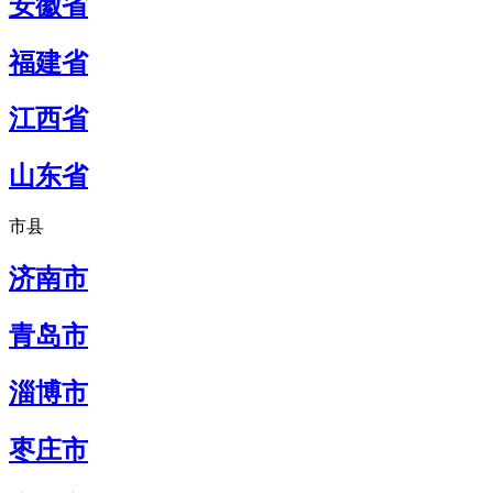
安徽省
福建省
江西省
山东省
市县
济南市
青岛市
淄博市
枣庄市