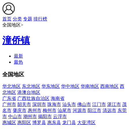
首页
分类
专题
排行榜
全国地区>
潼侨镇
最新
最热
全国地区
华北地区
东北地区
华东地区
华中地区
华南地区
西南地区
西
北地区
港澳台地区
广东省
广西壮族自治区
海南省
广州市
韶关市
深圳市
珠海市
汕头市
佛山市
江门市
湛江市
茂
名市
肇庆市
惠州市
梅州市
汕尾市
河源市
阳江市
清远市
东莞
市
中山市
潮州市
揭阳市
云浮市
惠城区
惠阳区
博罗县
惠东县
龙门县
大亚湾区