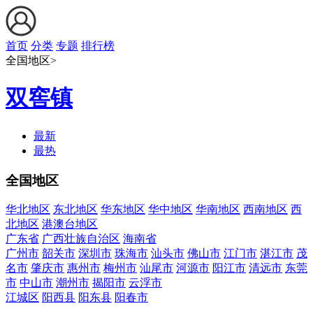
首页
分类
专题
排行榜
全国地区>
双窖镇
最新
最热
全国地区
华北地区
东北地区
华东地区
华中地区
华南地区
西南地区
西
北地区
港澳台地区
广东省
广西壮族自治区
海南省
广州市
韶关市
深圳市
珠海市
汕头市
佛山市
江门市
湛江市
茂
名市
肇庆市
惠州市
梅州市
汕尾市
河源市
阳江市
清远市
东莞
市
中山市
潮州市
揭阳市
云浮市
江城区
阳西县
阳东县
阳春市