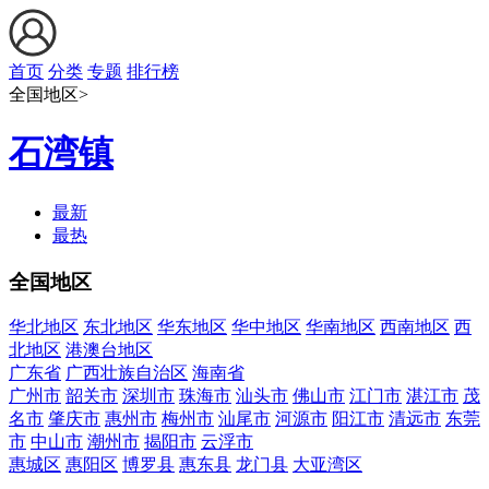
首页
分类
专题
排行榜
全国地区>
石湾镇
最新
最热
全国地区
华北地区
东北地区
华东地区
华中地区
华南地区
西南地区
西
北地区
港澳台地区
广东省
广西壮族自治区
海南省
广州市
韶关市
深圳市
珠海市
汕头市
佛山市
江门市
湛江市
茂
名市
肇庆市
惠州市
梅州市
汕尾市
河源市
阳江市
清远市
东莞
市
中山市
潮州市
揭阳市
云浮市
惠城区
惠阳区
博罗县
惠东县
龙门县
大亚湾区