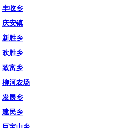
丰收乡
庆安镇
新胜乡
欢胜乡
致富乡
柳河农场
发展乡
建民乡
巨宝山乡