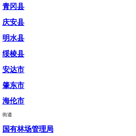
青冈县
庆安县
明水县
绥棱县
安达市
肇东市
海伦市
街道
国有林场管理局