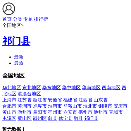
首页
分类
专题
排行榜
全国地区>
祁门县
最新
最热
全国地区
华北地区
东北地区
华东地区
华中地区
华南地区
西南地区
西
北地区
港澳台地区
上海市
江苏省
浙江省
安徽省
福建省
江西省
山东省
合肥市
芜湖市
蚌埠市
淮南市
马鞍山市
淮北市
铜陵市
安庆市
黄山市
滁州市
阜阳市
宿州市
六安市
亳州市
池州市
宣城市
屯溪区
黄山区
徽州区
歙县
休宁县
黟县
祁门县
暂无数据！