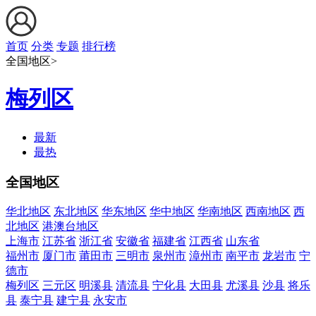
首页
分类
专题
排行榜
全国地区>
梅列区
最新
最热
全国地区
华北地区
东北地区
华东地区
华中地区
华南地区
西南地区
西
北地区
港澳台地区
上海市
江苏省
浙江省
安徽省
福建省
江西省
山东省
福州市
厦门市
莆田市
三明市
泉州市
漳州市
南平市
龙岩市
宁
德市
梅列区
三元区
明溪县
清流县
宁化县
大田县
尤溪县
沙县
将乐
县
泰宁县
建宁县
永安市