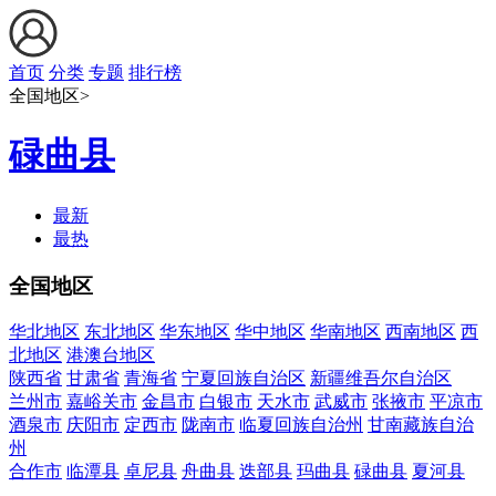
首页
分类
专题
排行榜
全国地区>
碌曲县
最新
最热
全国地区
华北地区
东北地区
华东地区
华中地区
华南地区
西南地区
西
北地区
港澳台地区
陕西省
甘肃省
青海省
宁夏回族自治区
新疆维吾尔自治区
兰州市
嘉峪关市
金昌市
白银市
天水市
武威市
张掖市
平凉市
酒泉市
庆阳市
定西市
陇南市
临夏回族自治州
甘南藏族自治
州
合作市
临潭县
卓尼县
舟曲县
迭部县
玛曲县
碌曲县
夏河县