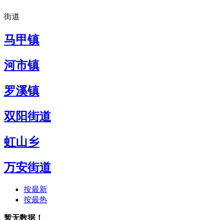
街道
马甲镇
河市镇
罗溪镇
双阳街道
虹山乡
万安街道
按最新
按最热
暂无数据！