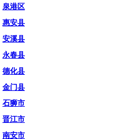
泉港区
惠安县
安溪县
永春县
德化县
金门县
石狮市
晋江市
南安市