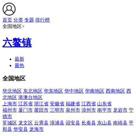
首页
分类
专题
排行榜
全国地区>
六鳌镇
最新
最热
全国地区
华北地区
东北地区
华东地区
华中地区
华南地区
西南地区
西
北地区
港澳台地区
上海市
江苏省
浙江省
安徽省
福建省
江西省
山东省
福州市
厦门市
莆田市
三明市
泉州市
漳州市
南平市
龙岩市
宁
德市
芗城区
龙文区
云霄县
漳浦县
诏安县
长泰县
东山县
南靖县
平
和县
华安县
龙海市