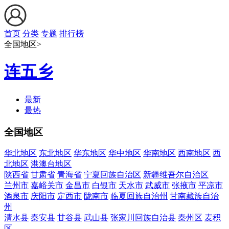
首页
分类
专题
排行榜
全国地区>
连五乡
最新
最热
全国地区
华北地区
东北地区
华东地区
华中地区
华南地区
西南地区
西
北地区
港澳台地区
陕西省
甘肃省
青海省
宁夏回族自治区
新疆维吾尔自治区
兰州市
嘉峪关市
金昌市
白银市
天水市
武威市
张掖市
平凉市
酒泉市
庆阳市
定西市
陇南市
临夏回族自治州
甘南藏族自治
州
清水县
秦安县
甘谷县
武山县
张家川回族自治县
秦州区
麦积
区