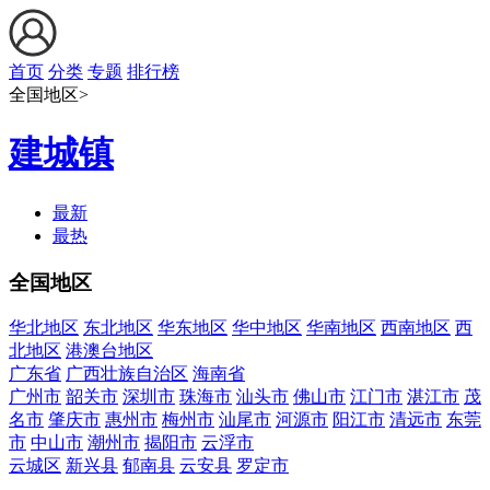
首页
分类
专题
排行榜
全国地区>
建城镇
最新
最热
全国地区
华北地区
东北地区
华东地区
华中地区
华南地区
西南地区
西
北地区
港澳台地区
广东省
广西壮族自治区
海南省
广州市
韶关市
深圳市
珠海市
汕头市
佛山市
江门市
湛江市
茂
名市
肇庆市
惠州市
梅州市
汕尾市
河源市
阳江市
清远市
东莞
市
中山市
潮州市
揭阳市
云浮市
云城区
新兴县
郁南县
云安县
罗定市