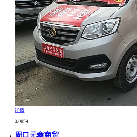
详情
0.0
859
周口元鑫商贸