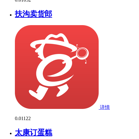
扶沟卖货郎
详情
0.0
1122
太康订蛋糕