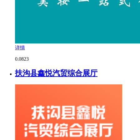
详情
0.0
823
扶沟县鑫悦汽贸综合展厅