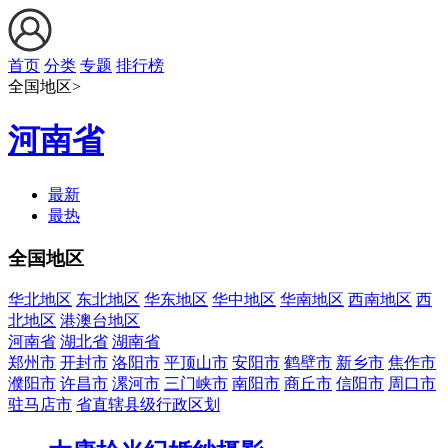
首页
分类
专题
排行榜
全国地区>
河南省
最新
最热
全国地区
华北地区
东北地区
华东地区
华中地区
华南地区
西南地区
西
北地区
港澳台地区
河南省
湖北省
湖南省
郑州市
开封市
洛阳市
平顶山市
安阳市
鹤壁市
新乡市
焦作市
濮阳市
许昌市
漯河市
三门峡市
南阳市
商丘市
信阳市
周口市
驻马店市
省直辖县级行政区划