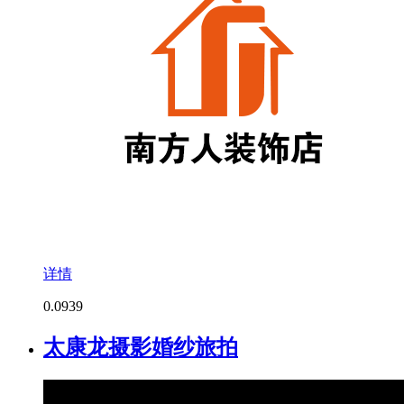
详情
0.0
939
太康龙摄影婚纱旅拍