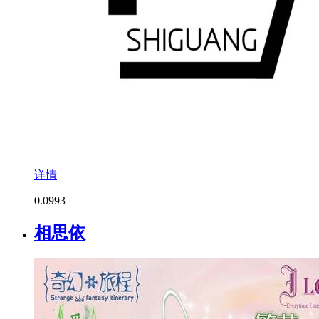
详情
0.0
993
相思依