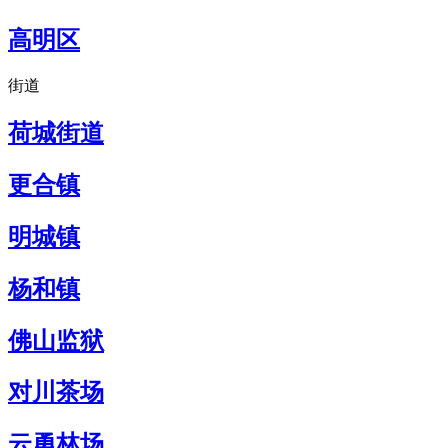
高明区
街道
荷城街道
更合镇
明城镇
杨和镇
佛山监狱
对川茶场
云勇林场